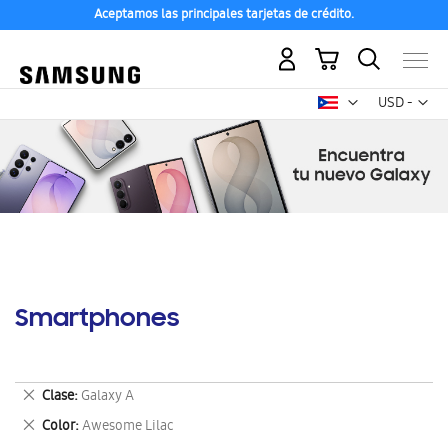
Aceptamos las principales tarjetas de crédito.
Mi carrito
Mon
USD -
dólar
estadounid
Smartphones
Eliminar
Clase
Galaxy A
este
Eliminar
Color
Awesome Lilac
artículo
este