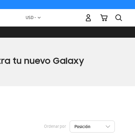
Mi carrito
Moneda
USD -
dólar
estadounidense
Ordenar por