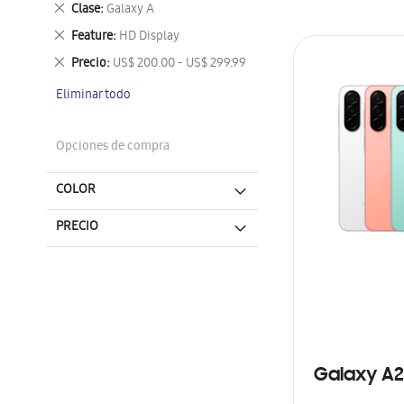
Eliminar
Clase
Galaxy A
este
Eliminar
Feature
HD Display
artículo
este
Eliminar
Precio
US$ 200.00 - US$ 299.99
artículo
este
Eliminar todo
artículo
Opciones de compra
COLOR
PRECIO
Galaxy A2