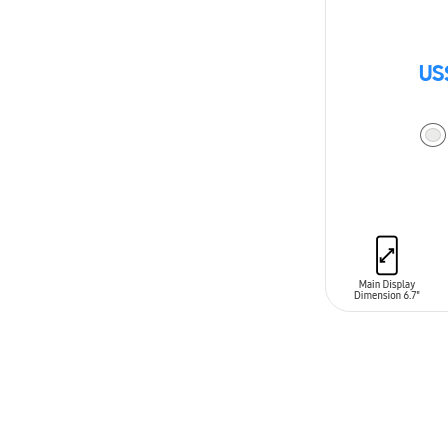
US
AÑADIR AL C