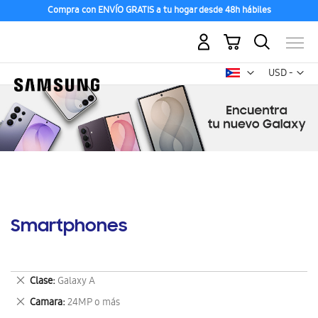
Compra con ENVÍO GRATIS a tu hogar desde 48h hábiles
Mi carrito
Mon
USD -
dólar
estadounid
Smartphones
Eliminar
Clase
Galaxy A
este
Eliminar
Camara
24MP o más
artículo
este