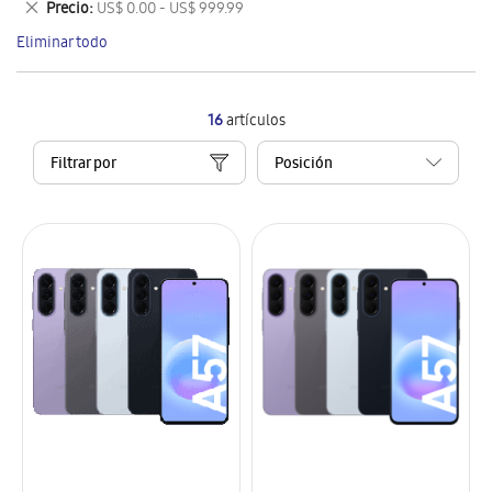
Eliminar
Precio
US$ 0.00 - US$ 999.99
artículo
este
Eliminar todo
artículo
16
artículos
Filtrar por