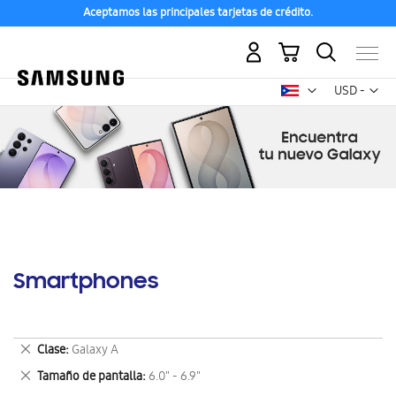
Aceptamos las principales tarjetas de crédito.
Mi carrito
Mon
USD -
dólar
estadounid
Smartphones
Eliminar
Clase
Galaxy A
este
Eliminar
Tamaño de pantalla
6.0" - 6.9"
artículo
este