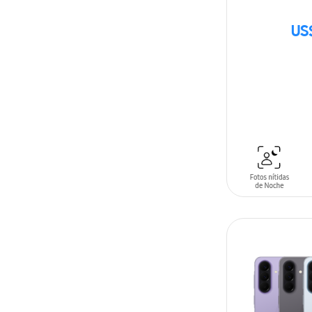
US
AÑADIR AL C