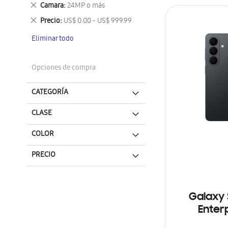
este
Eliminar
Camara
24MP o más
artículo
este
Eliminar
Precio
US$ 0.00 - US$ 999.99
artículo
este
Eliminar todo
artículo
Opciones de compra
CATEGORÍA
CLASE
COLOR
PRECIO
Galaxy 
Enterp