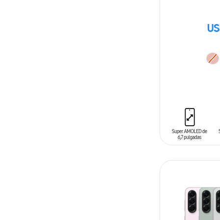
US
AÑADIR AL C