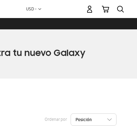
Mi carrito
Moneda
USD -
dólar
estadounidense
Ordenar por