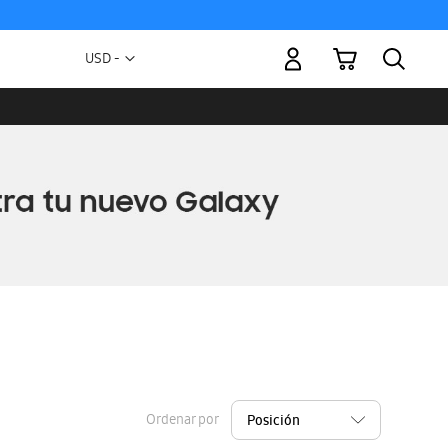
Mi carrito
Moneda
USD -
dólar
estadounidense
Ordenar por