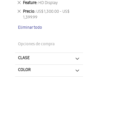
Eliminar
Feature
HD Display
este
Eliminar
Precio
US$ 1,300.00 - US$
artículo
este
1,399.99
artículo
Eliminar todo
Opciones de compra
CLASE
COLOR