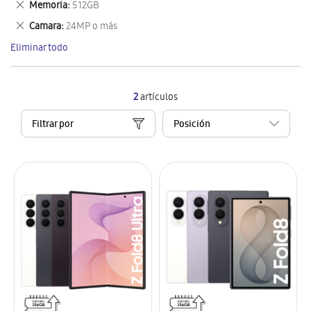
Eliminar
Memoria
512GB
artículo
este
Eliminar
Camara
24MP o más
artículo
este
Eliminar todo
artículo
2
artículos
Filtrar por