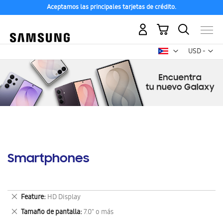
Aceptamos las principales tarjetas de crédito.
Mi carrito
Mon
USD -
dólar
estadounid
Smartphones
Eliminar
Feature
HD Display
este
Eliminar
Tamaño de pantalla
7.0" o más
artículo
este