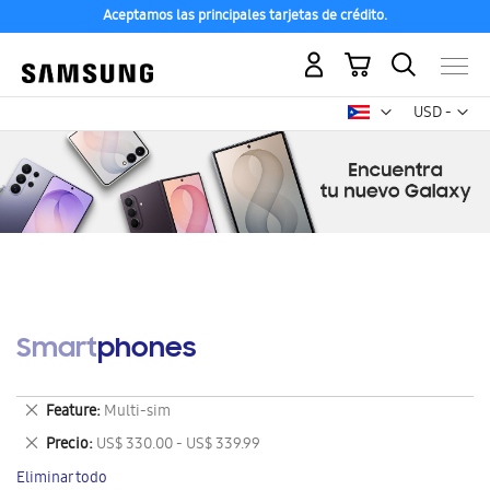
Aceptamos las principales tarjetas de crédito.
Mi carrito
Mon
USD -
dólar
estadounid
Smartphones
Eliminar
Feature
Multi-sim
este
Eliminar
Precio
US$ 330.00 - US$ 339.99
artículo
este
Eliminar todo
artículo