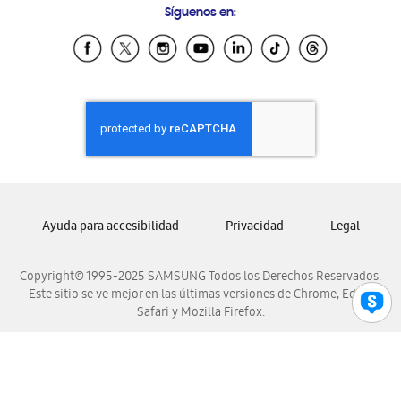
Síguenos en:
Samsung Ecuador
Samsung El Salvador
Samsung Guatemala
Samsung Honduras
Samsung Nicaragua
Samsung Panamá
Samsung República Dominicana
Samsung Venezuela
Ayuda para accesibilidad
Privacidad
Legal
Copyright© 1995-2025 SAMSUNG Todos los Derechos Reservados.
Este sitio se ve mejor en las últimas versiones de Chrome, Edge,
Safari y Mozilla Firefox.