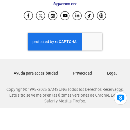
Síguenos en:
Samsung Ecuador
Samsung El Salvador
Samsung Guatemala
Samsung Honduras
Samsung Nicaragua
Samsung Panamá
Samsung República Dominicana
Samsung Venezuela
Ayuda para accesibilidad
Privacidad
Legal
Copyright© 1995-2025 SAMSUNG Todos los Derechos Reservados.
Este sitio se ve mejor en las últimas versiones de Chrome, Edge,
Safari y Mozilla Firefox.