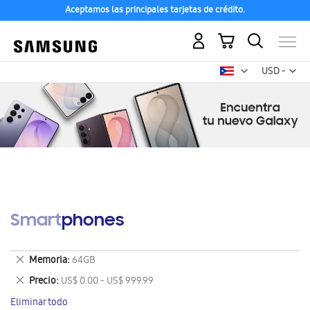
Aceptamos las principales tarjetas de crédito.
Mi carrito
Mon
USD -
dólar
estadounid
Smartphones
Eliminar
Memoria
64GB
este
Eliminar
Precio
US$ 0.00 - US$ 999.99
artículo
este
Eliminar todo
artículo