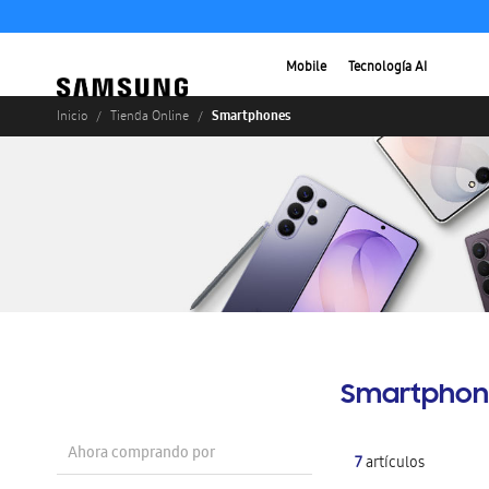
Mobile
Tecnología AI
Smartphones
Inicio
Tienda Online
Smartphon
Ahora comprando por
7
artículos