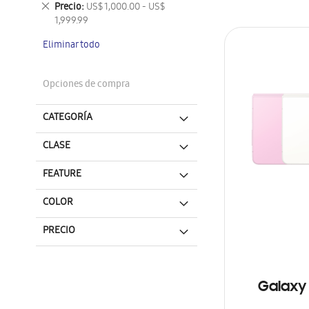
Eliminar
Precio
US$ 1,000.00 - US$
este
1,999.99
artículo
Eliminar todo
Opciones de compra
CATEGORÍA
CLASE
FEATURE
COLOR
PRECIO
Galaxy 