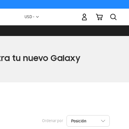
Mi carrito
Moneda
USD -
dólar
estadounidense
Ordenar por