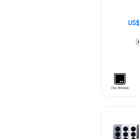
US$
AÑADIR AL C