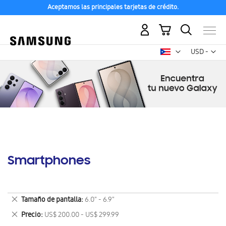
Aceptamos las principales tarjetas de crédito.
Mi carrito
Mon
USD -
dólar
estadounid
Smartphones
Eliminar
Tamaño de pantalla
6.0" - 6.9"
este
Eliminar
Precio
US$ 200.00 - US$ 299.99
artículo
este