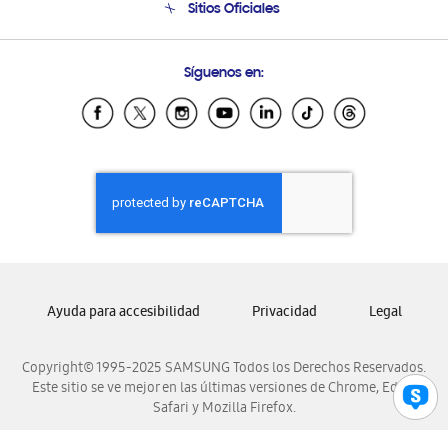
Sitios Oficiales
Condiciones de Compra
Soporte vía eMail
Preguntas Frecuentes
Samsung Costa Rica
Síguenos en:
Samsung Ecuador
Samsung El Salvador
Samsung Guatemala
Samsung Honduras
Samsung Nicaragua
Samsung Panamá
Samsung República Dominicana
Samsung Venezuela
Ayuda para accesibilidad
Privacidad
Legal
Copyright© 1995-2025 SAMSUNG Todos los Derechos Reservados.
Este sitio se ve mejor en las últimas versiones de Chrome, Edge,
Safari y Mozilla Firefox.