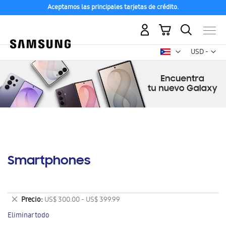
Aceptamos las principales tarjetas de crédito.
Mi carrito
Mon
USD -
dólar
estadounid
Smartphones
Eliminar
Precio
US$ 300.00 - US$ 399.99
este
Eliminar todo
artículo