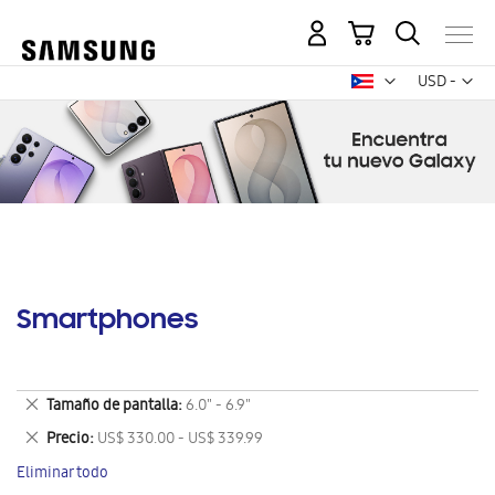
Mi carrito
Mon
USD -
dólar
estadounid
Smartphones
Eliminar
Tamaño de pantalla
6.0" - 6.9"
este
Eliminar
Precio
US$ 330.00 - US$ 339.99
artículo
este
Eliminar todo
artículo