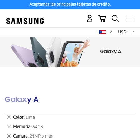
Aceptamos las principales tarjetas de crédito.
Mi carrito
Mon
USD -
dólar
estadounid
Galaxy A
Eliminar
Color
Lima
este
Eliminar
Memoria
64GB
artículo
este
Eliminar
Camara
24MP o más
artículo