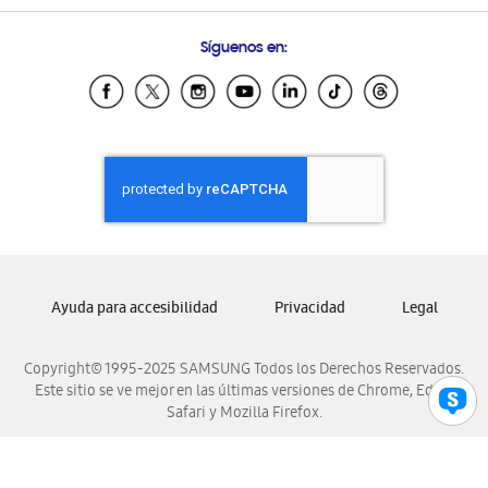
Preguntas Frecuentes
Samsung Costa Rica
Síguenos en:
Samsung Ecuador
Samsung El Salvador
Samsung Guatemala
Samsung Honduras
Samsung Nicaragua
Samsung Panamá
Samsung República Dominicana
Samsung Venezuela
Ayuda para accesibilidad
Privacidad
Legal
Copyright© 1995-2025 SAMSUNG Todos los Derechos Reservados.
Este sitio se ve mejor en las últimas versiones de Chrome, Edge,
Safari y Mozilla Firefox.