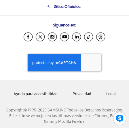
Seguimiento de tu pedido
Soporte telefónico
Sitios Oficiales
Condiciones de Compra
Soporte vía eMail
Preguntas Frecuentes
Samsung Costa Rica
Síguenos en:
Samsung Ecuador
Samsung El Salvador
Samsung Guatemala
Samsung Honduras
Samsung Nicaragua
Samsung Panamá
Samsung República Dominicana
Samsung Venezuela
Ayuda para accesibilidad
Privacidad
Legal
Copyright© 1995-2025 SAMSUNG Todos los Derechos Reservados.
Este sitio se ve mejor en las últimas versiones de Chrome, Edge,
Safari y Mozilla Firefox.