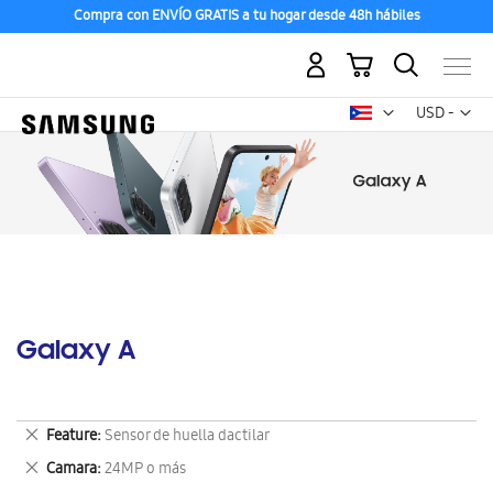
Compra con ENVÍO GRATIS a tu hogar desde 48h hábiles
Mi carrito
Mon
USD -
dólar
estadounid
Galaxy A
Eliminar
Feature
Sensor de huella dactilar
este
Eliminar
Camara
24MP o más
artículo
este