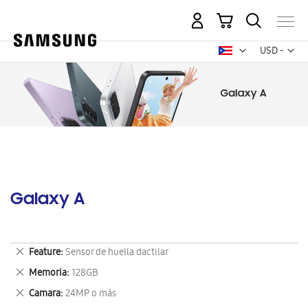
Mi carrito
Mon
USD -
dólar
estadounid
Galaxy A
Eliminar
Feature
Sensor de huella dactilar
este
Eliminar
Memoria
128GB
artículo
este
Eliminar
Camara
24MP o más
artículo
este