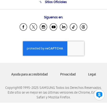
Sitios Oficiales
Condiciones de Compra
Soporte vía eMail
Preguntas Frecuentes
Samsung Costa Rica
Síguenos en:
Samsung Ecuador
Samsung El Salvador
Samsung Guatemala
Samsung Honduras
Samsung Nicaragua
Samsung Panamá
Samsung República Dominicana
Samsung Venezuela
Ayuda para accesibilidad
Privacidad
Legal
Copyright© 1995-2025 SAMSUNG Todos los Derechos Reservados.
Este sitio se ve mejor en las últimas versiones de Chrome, Edge,
Safari y Mozilla Firefox.