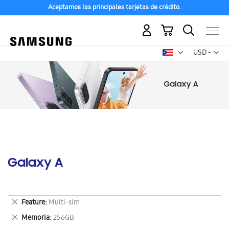
Aceptamos las principales tarjetas de crédito.
Mi carrito
Mon
USD -
dólar
estadounid
Galaxy A
Eliminar
Feature
Multi-sim
este
Eliminar
Memoria
256GB
artículo
este