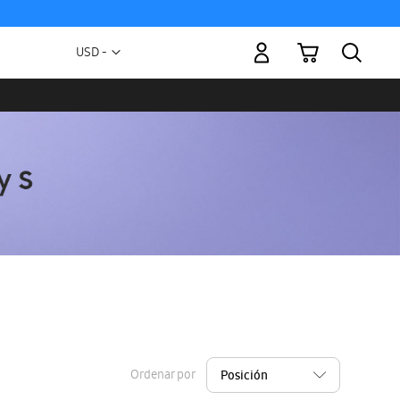
Mi carrito
Moneda
USD -
dólar
estadounidense
Ordenar por