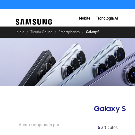
Mobile
Tecnología AI
Galaxy S
Inicio
Tienda Online
Smartphones
Galaxy S
Ahora comprando por
5
artículos