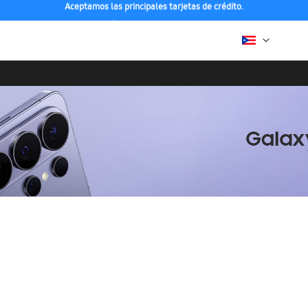
Compra con ENVÍO GRATIS a tu hogar desde 48h hábiles