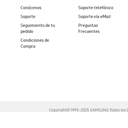
Conócenos
Soporte telefónico
Soporte
Soporte vía eMail
Seguimiento de tu
Preguntas
pedido
Frecuentes
Condiciones de
Compra
Copyright© 1995-2025 SAMSUNG Todos los D
Este sitio se ve mejor en las últimas versiones de Chrome