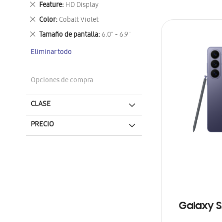
Eliminar
Feature
HD Display
este
Eliminar
Color
Cobalt Violet
artículo
este
Eliminar
Tamaño de pantalla
6.0" - 6.9"
artículo
este
Eliminar todo
artículo
Opciones de compra
CLASE
PRECIO
Galaxy S