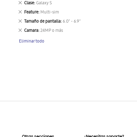
Eliminar
Clase
Galaxy S
este
Eliminar
Feature
Multi-sim
artículo
este
Eliminar
Tamaño de pantalla
6.0" - 6.9"
artículo
este
Eliminar
Camara
24MP o más
artículo
este
Eliminar todo
artículo
Otras secciones
¿Necesitas soporte?