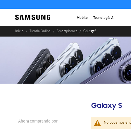
Mobile
Tecnología AI
Galaxy S
Inicio
Tienda Online
Smartphones
Galaxy S
Ahora comprando por
No podemos enco