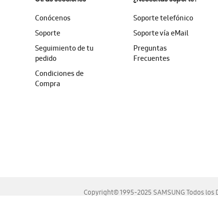
Conócenos
Soporte telefónico
Soporte
Soporte vía eMail
Seguimiento de tu
Preguntas
pedido
Frecuentes
Condiciones de
Compra
Copyright© 1995-2025 SAMSUNG Todos los D
Este sitio se ve mejor en las últimas versiones de Chrome