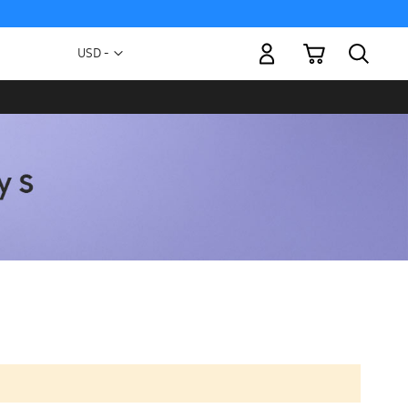
Mi carrito
Moneda
USD -
dólar
estadounidense