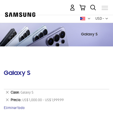
Mi carrito
Mon
USD -
dólar
estadounid
Galaxy S
Eliminar
Clase
Galaxy S
este
Eliminar
Precio
US$ 1,000.00 - US$ 1,999.99
artículo
este
Eliminar todo
artículo