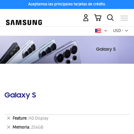
Aceptamos las principales tarjetas de crédito.
Mi carrito
Mon
USD -
dólar
estadounid
Galaxy S
Eliminar
Feature
HD Display
este
Eliminar
Memoria
256GB
artículo
este