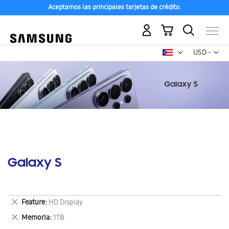
Aceptamos las principales tarjetas de crédito.
Mi carrito
Mon
USD -
dólar
estadounid
Galaxy S
Eliminar
Feature
HD Display
este
Eliminar
Memoria
1TB
artículo
este