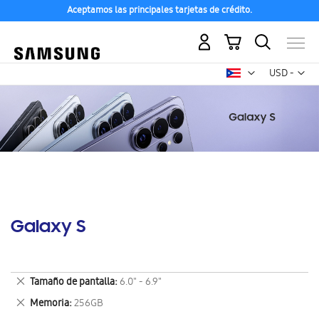
Aceptamos las principales tarjetas de crédito.
Mi carrito
Mon
USD -
dólar
estadounid
Galaxy S
Eliminar
Tamaño de pantalla
6.0" - 6.9"
este
Eliminar
Memoria
256GB
artículo
este