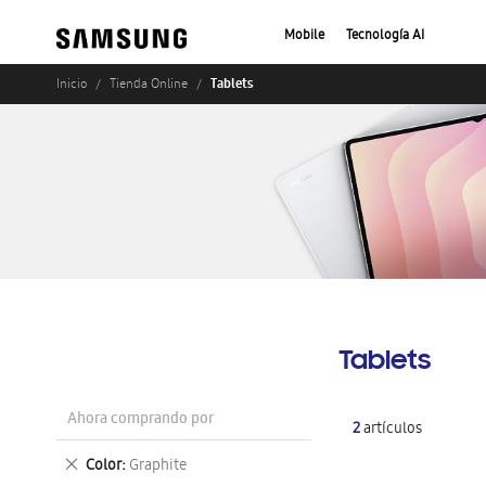
Mobile
Tecnología AI
Tablets
Inicio
Tienda Online
Tablets
Ahora comprando por
2
artículos
Eliminar
Color
Graphite