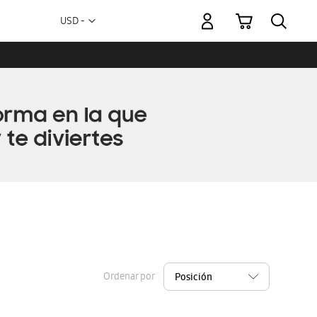
Mi carrito
Moneda
USD -
dólar
estadounidense
Ordenar por