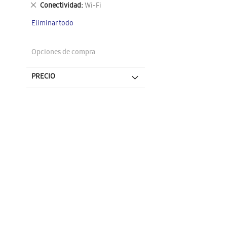
este
Eliminar
Conectividad
Wi-Fi
artículo
este
Eliminar todo
artículo
Opciones de compra
PRECIO