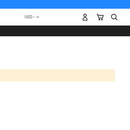
Mi carrito
Moneda
USD -
dólar
estadounidense