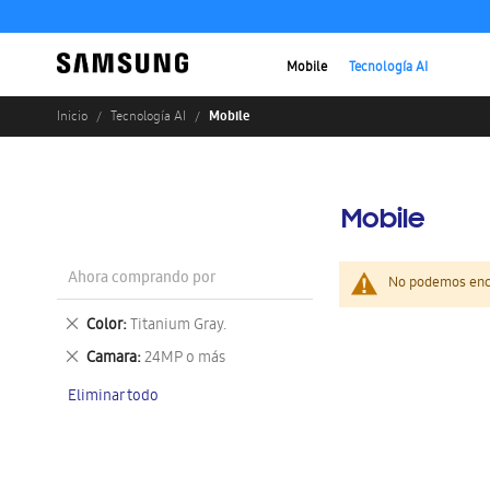
Mobile
Tecnología AI
Mobile
Inicio
Tecnología AI
Mobile
Ahora comprando por
No podemos enco
Eliminar
Color
Titanium Gray.
este
Eliminar
Camara
24MP o más
artículo
este
Eliminar todo
artículo