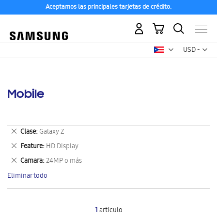
Aceptamos las principales tarjetas de crédito.
Mi carrito
Mon
USD -
dólar
estadounid
Mobile
Eliminar
Clase
Galaxy Z
este
Eliminar
Feature
HD Display
artículo
este
Eliminar
Camara
24MP o más
artículo
este
Eliminar todo
artículo
1
artículo