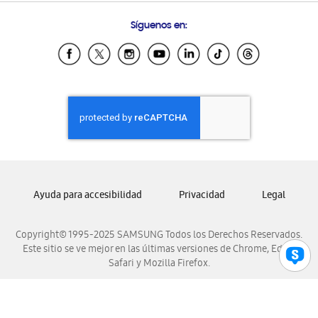
Preguntas Frecuentes
Samsung Costa Rica
Síguenos en:
Samsung Ecuador
Samsung El Salvador
Samsung Guatemala
Samsung Honduras
Samsung Nicaragua
Samsung Panamá
Samsung República Dominicana
Samsung Venezuela
Ayuda para accesibilidad
Privacidad
Legal
Copyright© 1995-2025 SAMSUNG Todos los Derechos Reservados.
Este sitio se ve mejor en las últimas versiones de Chrome, Edge,
Safari y Mozilla Firefox.