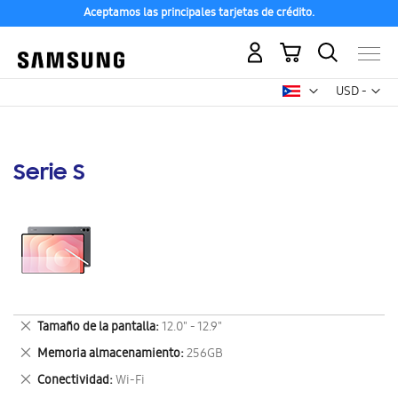
Aceptamos las principales tarjetas de crédito.
Mi carrito
Mon
USD -
dólar
estadounid
Serie S
Eliminar
Tamaño de la pantalla
12.0" - 12.9"
este
Eliminar
Memoria almacenamiento
256GB
artículo
este
Eliminar
Conectividad
Wi-Fi
artículo
este