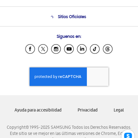
Soporte
Venta a Empresas - B2B
Soporte telefónico
Sitios Oficiales
Seguimiento de tu pedido
Soporte vía eMail
Condiciones de Compra
Preguntas Frecuentes
Samsung Costa Rica
Síguenos en:
Samsung Ecuador
Samsung El Salvador
Samsung Guatemala
Samsung Honduras
Samsung Nicaragua
Samsung Panamá
Samsung República Dominicana
Samsung Venezuela
Ayuda para accesibilidad
Privacidad
Legal
Copyright© 1995-2025 SAMSUNG Todos los Derechos Reservados.
Este sitio se ve mejor en las últimas versiones de Chrome, Edge,