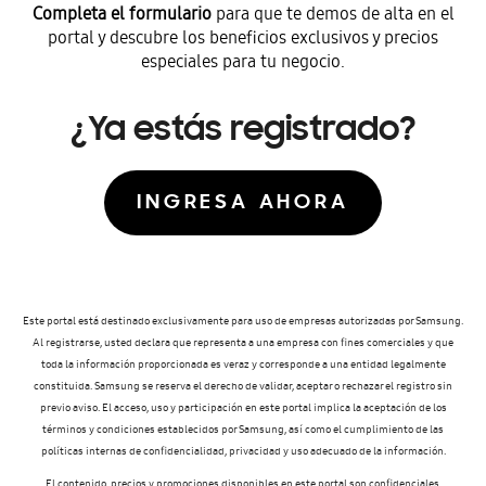
Completa el formulario
para que te demos de alta en el
portal y descubre los beneficios exclusivos y precios
especiales para tu negocio.
¿Ya estás registrado?
INGRESA AHORA
Este portal está destinado exclusivamente para uso de empresas autorizadas por Samsung.
Al registrarse, usted declara que representa a una empresa con fines comerciales y que
toda la información proporcionada es veraz y corresponde a una entidad legalmente
constituida. Samsung se reserva el derecho de validar, aceptar o rechazar el registro sin
previo aviso.
El acceso, uso y participación en este portal implica la aceptación de los
términos y condiciones establecidos por Samsung, así como el cumplimiento de las
políticas internas de confidencialidad, privacidad y uso adecuado de la información.
El contenido, precios y promociones disponibles en este portal son confidenciales,