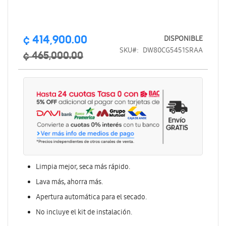
Precio
DISPONIBLE
¢ 414,900.00
especial
SKU
DW80CG5451SRAA
¢ 465,000.00
Limpia mejor, seca más rápido.
Lava más, ahorra más.
Apertura automática para el secado.
No incluye el kit de instalación.