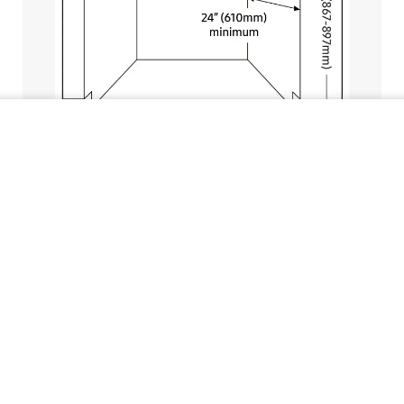
Lavaplatos 15 se...
¢ 414,900.00
¢ 465,000.00
¢ 17,287.50
Hasta 24 cuotas de
, Tasa 0
COMPRAR AHORA
Especificaciones
Expandir todo