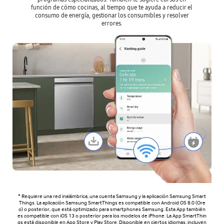
función de cómo cocinas, al tiempo que te ayuda a reducir el
consumo de energía, gestionar los consumibles y resolver
errores.
* Requiere una red inalámbrica, una cuenta Samsung y la aplicación Samsung Smart
Things. La aplicación Samsung SmartThings es compatible con Android OS 8.0 (Ore
o) o posterior, que está optimizado para smartphones Samsung. Esta App también
es compatible con iOS 13 o posterior para los modelos de iPhone. La App SmartThin
gs está disponible en App Store y Play Store. Disponible en ciertos idiomas, incluyen