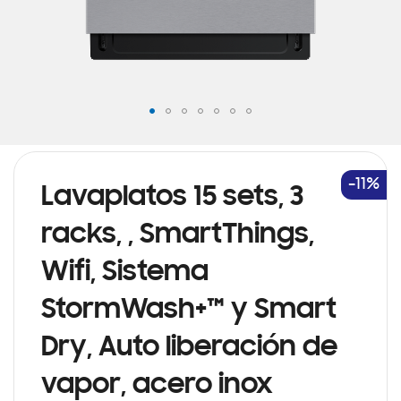
Saltar
al
comienzo
de
-11%
Lavaplatos 15 sets, 3
la
galería
racks, , SmartThings,
de
imágenes
Wifi, Sistema
StormWash+™ y Smart
Dry, Auto liberación de
vapor, acero inox