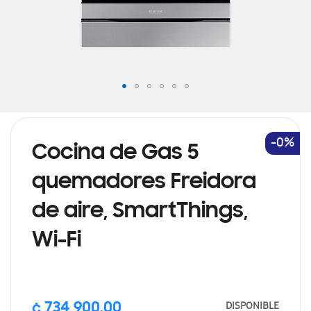
Saltar
al
comienzo
de
-0%
Cocina de Gas 5
la
galería
quemadores Freidora
de
imágenes
de aire, SmartThings,
Wi-Fi
Precio
DISPONIBLE
¢ 734,900.00