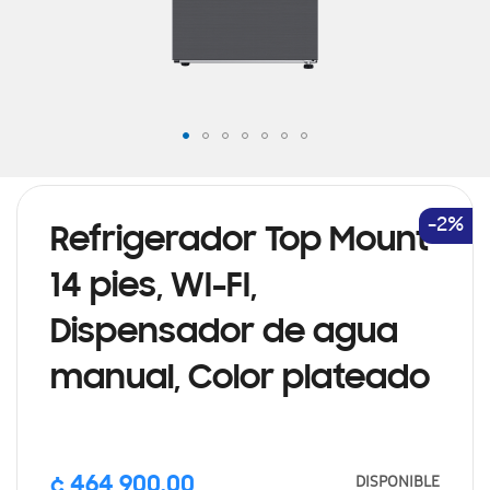
Saltar
al
comienzo
de
-2%
Refrigerador Top Mount
la
galería
14 pies, WI-FI,
de
imágenes
Dispensador de agua
manual, Color plateado
Precio
DISPONIBLE
¢ 464,900.00