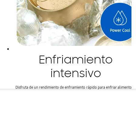
Enfriamiento
intensivo
Disfruta de un rendimiento de enfriamiento rápido para enfriar alimentos y
bebidas rápidamente. Con solo tocar un botón, Power Cool sopla aire
intensamente frío en el refrigerador. Puedes enfriar rápidamente tus
Refrigerador Top...
comestibles semanales para asegurar su frescura y sabor o enfriar rápidamen
tus bebidas favoritas para una fiesta o cena.
¢ 464,900.00
¢ 474,900.00
¢ 19,370.83
Hasta 24 cuotas de
, Tasa 0