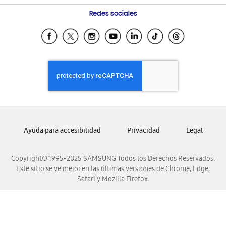
Condiciones de Compra
Preguntas Frecuentes
Samsung Costa Rica
Redes sociales
Tiendas Cercanas
Samsung Ecuador
Samsung El Salvador
Samsung Guatemala
Samsung Honduras
Samsung Nicaragua
Samsung Panamá
Samsung República Dominicana
Ayuda para accesibilidad
Privacidad
Legal
Samsung Venezuela
Copyright© 1995-2025 SAMSUNG Todos los Derechos Reservados.
Este sitio se ve mejor en las últimas versiones de Chrome, Edge,
Safari y Mozilla Firefox.