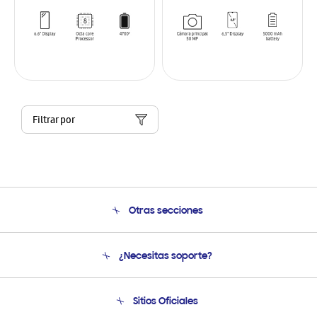
Filtrar por
Otras secciones
Conócenos
¿Necesitas soporte?
Soporte
Venta a Empresas - B2B
Soporte telefónico
Sitios Oficiales
Seguimiento de tu pedido
Soporte vía eMail