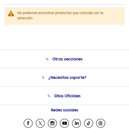
No podemos encontrar productos que coincida con la
selección.
Otras secciones
Conócenos
¿Necesitas soporte?
Soporte
Venta a Empresas - B2B
Soporte telefónico
Sitios Oficiales
Seguimiento de tu pedido
Soporte vía eMail
Condiciones de Compra
Preguntas Frecuentes
Samsung Costa Rica
Redes sociales
Tiendas Cercanas
Samsung Ecuador
Samsung El Salvador