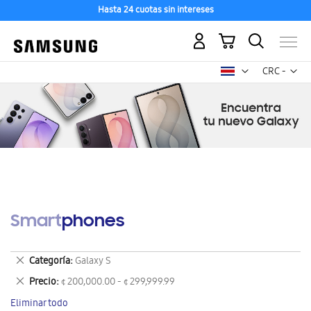
Hasta 24 cuotas sin intereses
Mi carrito
Mon
CRC -
colón
costarricen
Smartphones
Eliminar
Categoría
Galaxy S
este
Eliminar
Precio
¢ 200,000.00 - ¢ 299,999.99
artículo
este
Eliminar todo
artículo