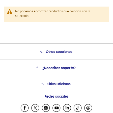
No podemos encontrar productos que coincida con la
selección.
Otras secciones
Conócenos
¿Necesitas soporte?
Soporte
Venta a Empresas - B2B
Soporte telefónico
Sitios Oficiales
Seguimiento de tu pedido
Soporte vía eMail
Condiciones de Compra
Preguntas Frecuentes
Samsung Costa Rica
Redes sociales
Tiendas Cercanas
Samsung Ecuador
Samsung El Salvador