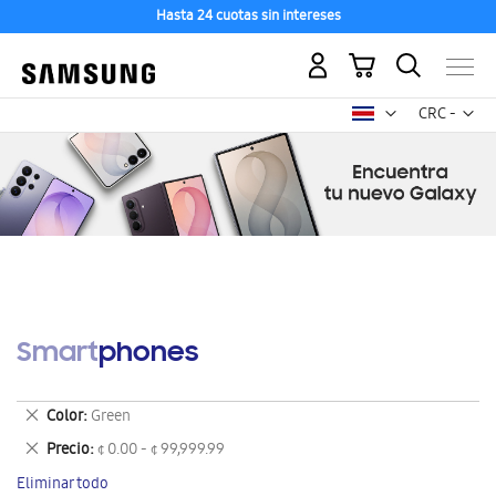
Hasta 24 cuotas sin intereses
Mi carrito
Mon
CRC -
colón
costarricen
Smartphones
Eliminar
Color
Green
este
Eliminar
Precio
¢ 0.00 - ¢ 99,999.99
artículo
este
Eliminar todo
artículo