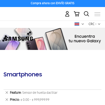
Compra ahora con ENVÍO GRATIS
Mi carrito
Mon
CRC -
colón
costarricen
Smartphones
Eliminar
Feature
Sensor de huella dactilar
este
Eliminar
Precio
¢ 0.00 - ¢ 999,999.99
artículo
este