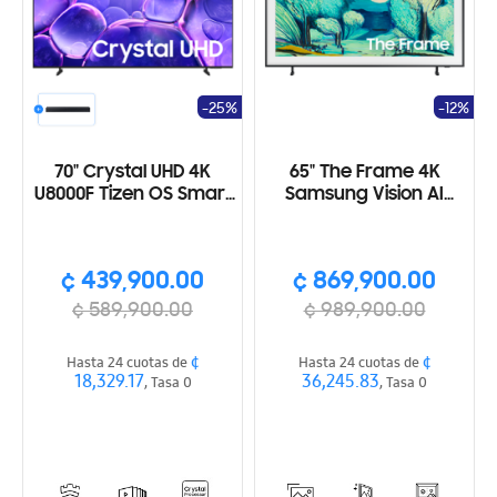
-25%
-12%
70" Crystal UHD 4K
65" The Frame 4K
U8000F Tizen OS Smart
Samsung Vision AI
TV (2025)
Smart TV (2025)
¢ 439,900.00
¢ 869,900.00
¢ 589,900.00
¢ 989,900.00
¢
¢
Hasta 24 cuotas de
Hasta 24 cuotas de
18,329.17
36,245.83
, Tasa 0
, Tasa 0