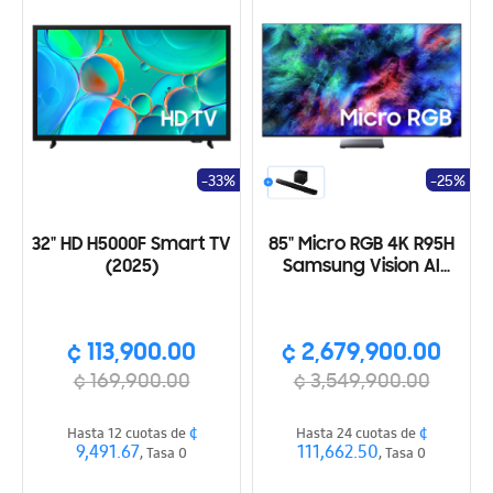
-33%
-25%
32" HD H5000F Smart TV
85" Micro RGB 4K R95H
(2025)
Samsung Vision AI
Smart TV (2026)
¢ 113,900.00
¢ 2,679,900.00
¢ 169,900.00
¢ 3,549,900.00
¢
¢
Hasta 12 cuotas de
Hasta 24 cuotas de
9,491.67
111,662.50
, Tasa 0
, Tasa 0