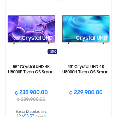
-31%
55" Crystal UHD 4K
43" Crystal UHD 4K
U8000F Tizen OS Smart
U8000H Tizen OS Smart
TV (2025)
TV (2026)
¢ 235,900.00
¢ 229,900.00
¢ 339,900.00
¢
Hasta 12 cuotas de
19,658.33
, Tasa 0