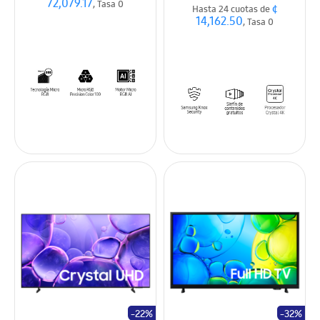
72,079.17
, Tasa 0
¢
Hasta 24 cuotas de
14,162.50
, Tasa 0
-22%
-32%