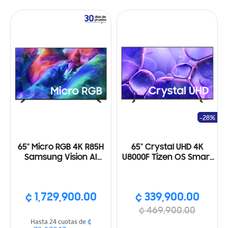
-28%
65" Micro RGB 4K R85H
65" Crystal UHD 4K
Samsung Vision AI
U8000F Tizen OS Smart
Smart TV (2026)
TV (2025)
¢ 1,729,900.00
¢ 339,900.00
¢ 469,900.00
¢
Hasta 24 cuotas de