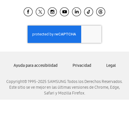
Tiendas Cercanas
Samsung Ecuador
Samsung El Salvador
Samsung Guatemala
Samsung Honduras
Samsung Nicaragua
Samsung Panamá
Samsung República Dominicana
Ayuda para accesibilidad
Privacidad
Legal
Samsung Venezuela
Copyright© 1995-2025 SAMSUNG Todos los Derechos Reservados.
Este sitio se ve mejor en las últimas versiones de Chrome, Edge,
Safari y Mozilla Firefox.