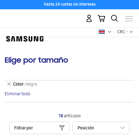
Hasta 24 cuotas sin intereses
Mi carrito
Mon
CRC -
colón
costarricen
Elige por tamaño
Eliminar
Color
Negro
este
Eliminar todo
artículo
18
artículos
Filtrar por