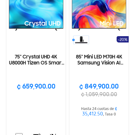
-20%
75" Crystal UHD 4K
85" Mini LED M70H 4K
U8000H Tizen OS Smart
Samsung Vision AI
TV (2026)
Smart TV (2026)
¢ 659,900.00
¢ 849,900.00
¢ 1,059,900.00
¢
Hasta 24 cuotas de
35,412.50
, Tasa 0