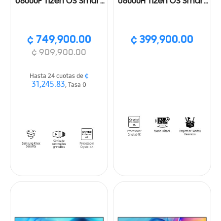
U8000F Tizen OS Smart
U8000H Tizen OS Smart
TV (2025)
TV (2026)
¢ 749,900.00
¢ 399,900.00
¢ 909,900.00
¢
Hasta 24 cuotas de
31,245.83
, Tasa 0