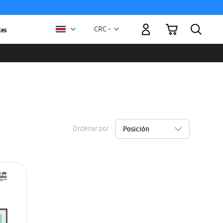
Mi carrito
Moneda
CRC -
les
colón
costarricense
Ordenar por