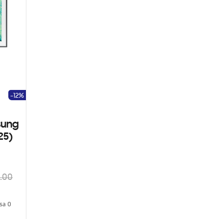
-12%
sung
25)
.00
asa 0