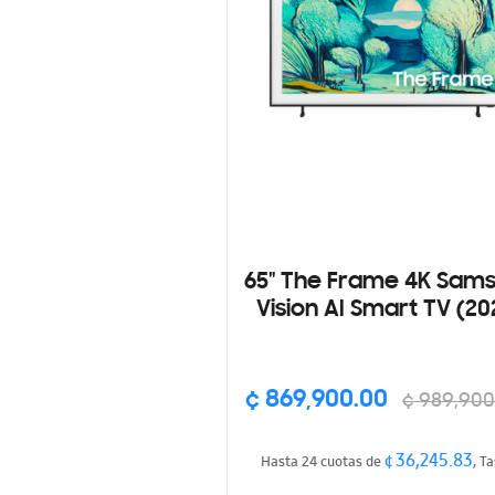
65" The Frame 4K Sam
Vision AI Smart TV (20
¢ 869,900.00
¢ 989,900
¢ 36,245.83
Hasta 24 cuotas de
, T