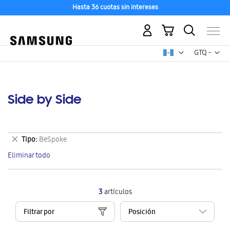
Hasta 36 cuotas sin intereses
Mi carrito
Mon
GTQ -
quetzal
guatemalt
Side by Side
Eliminar
Tipo
BeSpoke
este
Eliminar todo
artículo
3
artículos
Filtrar por