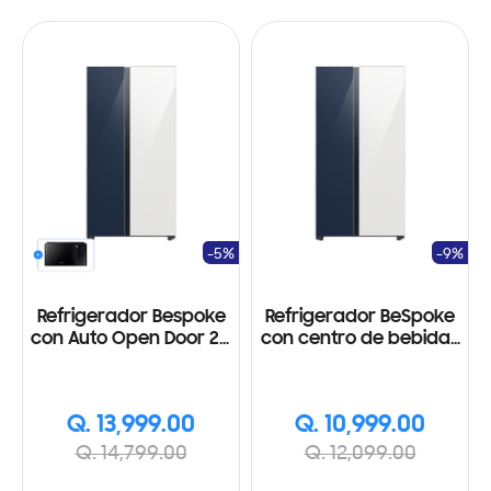
-5%
-9%
Refrigerador Bespoke
Refrigerador BeSpoke
con Auto Open Door 28'
con centro de bebidas
cúbicos Navy/White
23' cúbicos
Q. 13,999.00
Q. 10,999.00
Q. 14,799.00
Q. 12,099.00