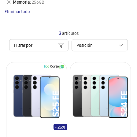
Eliminar
Memoria
256GB
artículo
este
Eliminar todo
artículo
3
artículos
Filtrar por
- 25%