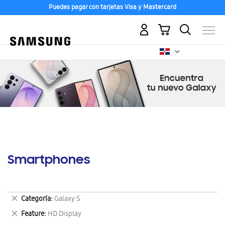
Puedes pagar con tarjetas Visa y Mastercard
Mi carrito
Smartphones
Eliminar
Categoría
Galaxy S
este
Eliminar
Feature
HD Display
artículo
este