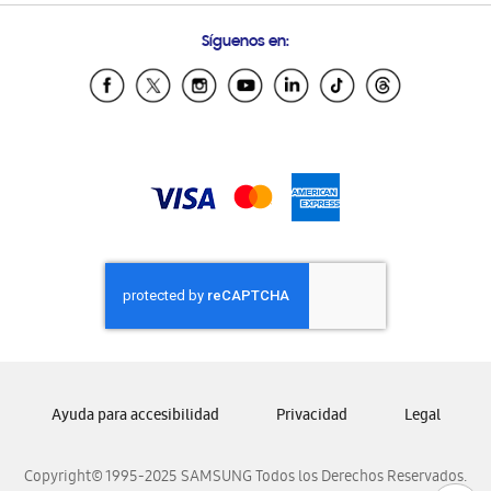
Condiciones de Compra
Preguntas Frecuentes
Samsung Costa Rica
Síguenos en:
Samsung Ecuador
Samsung El Salvador
Samsung Guatemala
Samsung Honduras
Samsung Nicaragua
Samsung Panamá
Samsung República Dominicana
Samsung Venezuela
Ayuda para accesibilidad
Privacidad
Legal
Copyright© 1995-2025 SAMSUNG Todos los Derechos Reservados.