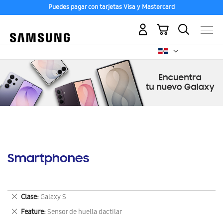
Puedes pagar con tarjetas Visa y Mastercard
Mi carrito
Smartphones
Eliminar
Clase
Galaxy S
este
Eliminar
Feature
Sensor de huella dactilar
artículo
este