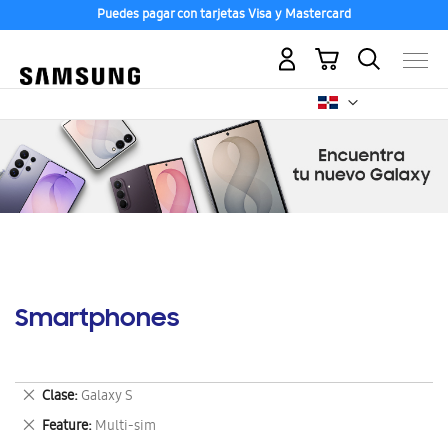
Puedes pagar con tarjetas Visa y Mastercard
Mi carrito
Smartphones
Eliminar
Clase
Galaxy S
este
Eliminar
Feature
Multi-sim
artículo
este