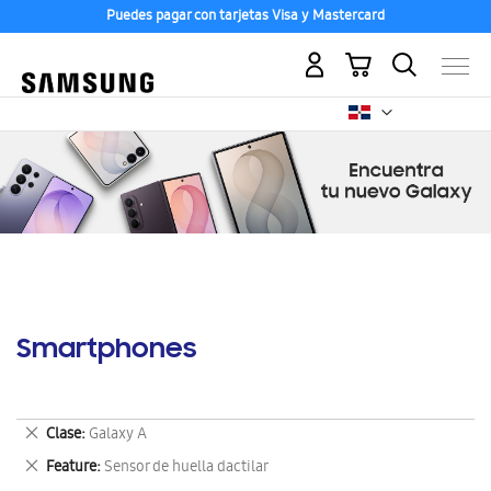
Puedes pagar con tarjetas Visa y Mastercard
Mi carrito
Smartphones
Eliminar
Clase
Galaxy A
este
Eliminar
Feature
Sensor de huella dactilar
artículo
este