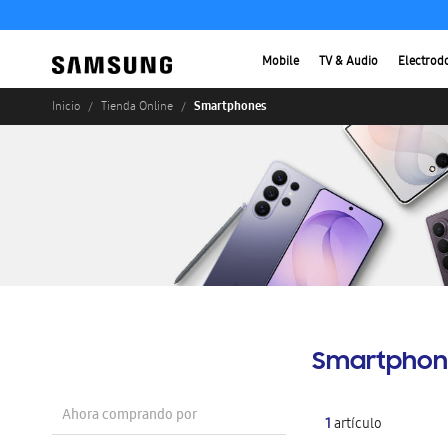
Mobile
TV & Audio
Electrod
Smartphones
Inicio
Tienda Online
Smartphon
Ahora comprando por
1
artículo