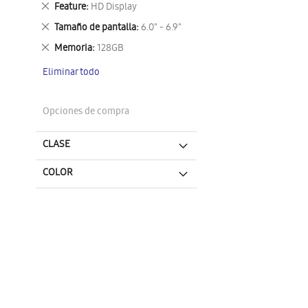
Eliminar
Feature
HD Display
este
Eliminar
Tamaño de pantalla
6.0" - 6.9"
artículo
este
Eliminar
Memoria
128GB
artículo
este
Eliminar todo
artículo
Opciones de compra
CLASE
COLOR