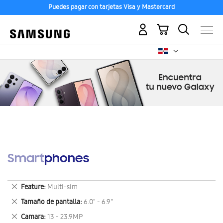
Puedes pagar con tarjetas Visa y Mastercard
Mi carrito
Smartphones
Eliminar
Feature
Multi-sim
este
Eliminar
Tamaño de pantalla
6.0" - 6.9"
artículo
este
Eliminar
Camara
13 - 23.9MP
artículo