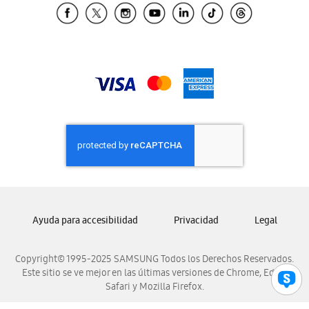
Samsung El Salvador
Samsung Guatemala
Samsung Honduras
Samsung Nicaragua
Samsung Panamá
Samsung República Dominicana
Samsung Venezuela
Ayuda para accesibilidad
Privacidad
Legal
Copyright© 1995-2025 SAMSUNG Todos los Derechos Reservados.
Este sitio se ve mejor en las últimas versiones de Chrome, Edge,
Safari y Mozilla Firefox.