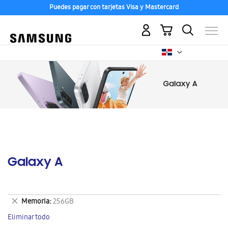
Puedes pagar con tarjetas Visa y Mastercard
Mi carrito
Galaxy A
Eliminar
Memoria
256GB
este
Eliminar todo
artículo