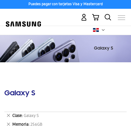
Puedes pagar con tarjetas Visa y Mastercard
Mi carrito
Galaxy S
Eliminar
Clase
Galaxy S
este
Eliminar
Memoria
256GB
artículo
este