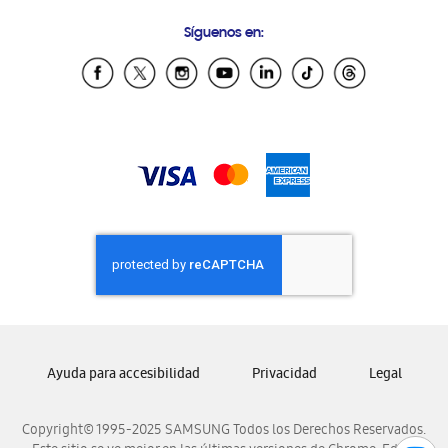
Condiciones de Compra
Preguntas Frecuentes
Samsung Costa Rica
Síguenos en:
Samsung Ecuador
Samsung El Salvador
Samsung Guatemala
Samsung Honduras
Samsung Nicaragua
Samsung Panamá
Samsung República Dominicana
Samsung Venezuela
Ayuda para accesibilidad
Privacidad
Legal
Copyright© 1995-2025 SAMSUNG Todos los Derechos Reservados.