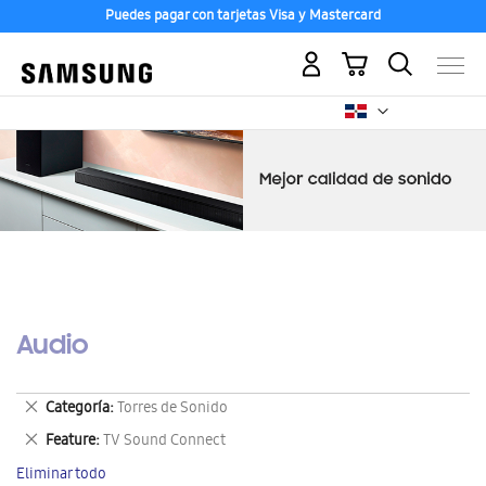
Puedes pagar con tarjetas Visa y Mastercard
Mi carrito
Audio
Eliminar
Categoría
Torres de Sonido
este
Eliminar
Feature
TV Sound Connect
artículo
este
Eliminar todo
artículo