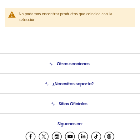
No podemos encontrar productos que coincida con la
selección.
Otras secciones
Conócenos
¿Necesitas soporte?
Soporte
Venta a Empresas - B2B
Soporte telefónico
Sitios Oficiales
Seguimiento de tu pedido
Soporte vía eMail
Condiciones de Compra
Preguntas Frecuentes
Samsung Costa Rica
Síguenos en:
Samsung Ecuador
Samsung El Salvador