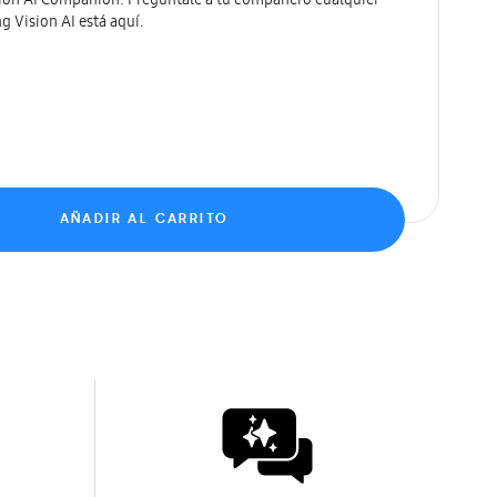
on AI Companion: Pregúntale a tu compañero cualquier
 Vision AI está aquí.
AÑADIR AL CARRITO