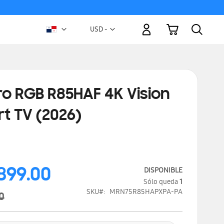
Mi carrito
Moneda
USD -
dólar
estadounidense
ro RGB R85HAF 4K Vision
t TV (2026)
899.00
DISPONIBLE
Sólo queda
1
SKU
MRN75R85HAPXPA-PA
0