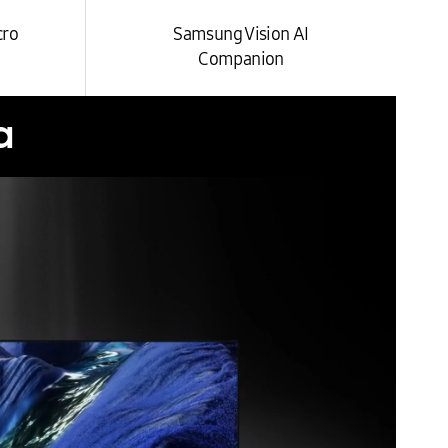
cro
Samsung Vision AI
Companion
a