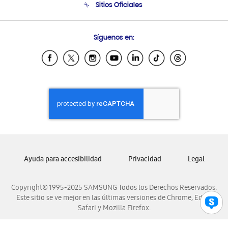
Sitios Oficiales
Seguimiento de tu pedido
Soporte vía eMail
Condiciones de Compra
Preguntas Frecuentes
Samsung Costa Rica
Síguenos en:
Samsung Ecuador
Samsung El Salvador
Samsung Guatemala
Samsung Honduras
Samsung Nicaragua
Samsung Panamá
Samsung República Dominicana
Samsung Venezuela
Ayuda para accesibilidad
Privacidad
Legal
Copyright© 1995-2025 SAMSUNG Todos los Derechos Reservados.
Este sitio se ve mejor en las últimas versiones de Chrome, Edge,
Safari y Mozilla Firefox.