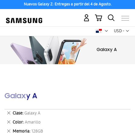
Nuevos Galaxy Z: Entregas a partir del 4 de Agosto.
Mi carrito
Mon
USD -
dólar
estadounid
Galaxy A
Eliminar
Clase
Galaxy A
este
Eliminar
Color
Amarillo
artículo
este
Eliminar
Memoria
128GB
artículo